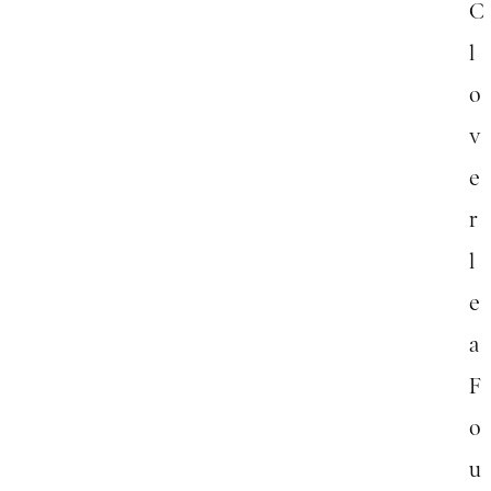
C
l
o
v
e
r
l
e
a
F
o
u