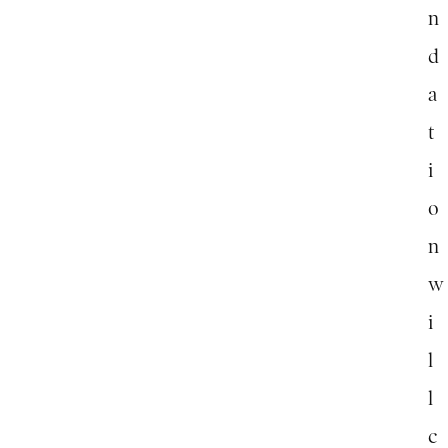
n
d
a
t
i
o
n
w
i
l
l
c