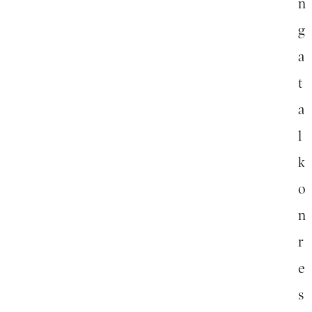
n
g
a
t
a
l
k
o
n
r
e
s