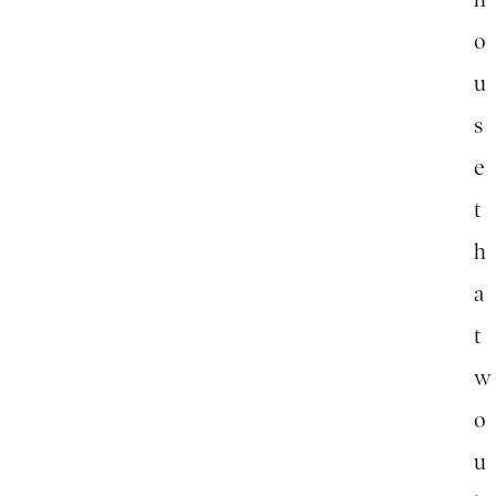
o
u
s
e
t
h
a
t
w
o
u