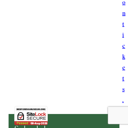
o
n
t
i
c
k
e
t
s
.