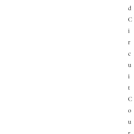
d
C
i
r
c
u
i
t
C
o
u
r