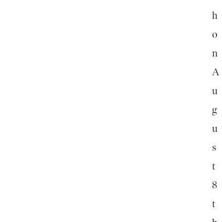
h
o
n
A
u
g
u
s
t
8
t